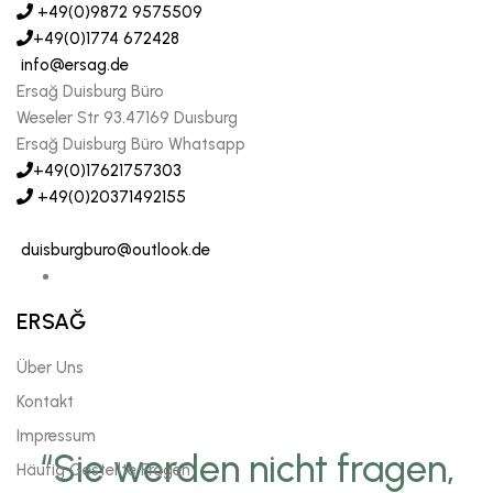
+49(0)9872 9575509
+49(0)1774 672428
info@ersag.de
Ersağ Duisburg Büro
Weseler Str 93.47169 Duısburg
Ersağ Duisburg Büro Whatsapp
+49(0)17621757303
+49(0)20371492155
duisburgburo@outlook.de
ERSAĞ
Über Uns
Kontakt
Impressum
“Sie werden nicht fragen,
Häufig Gestellte Fragen