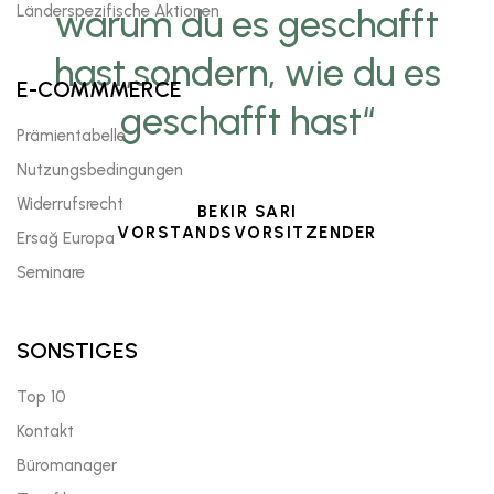
Länderspezifische Aktionen
warum du es geschafft
hast,sondern, wie du es
E-COMMMERCE
geschafft hast“
Prämientabelle
Nutzungsbedingungen
Widerrufsrecht
BEKIR SARI
VORSTANDSVORSITZENDER
Ersağ Europa
Seminare
SONSTIGES
Top 10
Kontakt
Büromanager