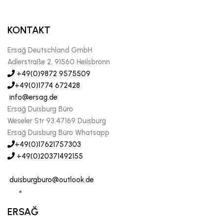
KONTAKT
Ersağ Deutschland GmbH
Adlerstraße 2, 91560 Heilsbronn
+49(0)9872 9575509
+49(0)1774 672428
info@ersag.de
Ersağ Duisburg Büro
Weseler Str 93.47169 Duısburg
Ersağ Duisburg Büro Whatsapp
+49(0)17621757303
+49(0)20371492155
duisburgburo@outlook.de
ERSAĞ