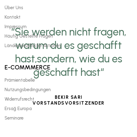
Über Uns
Kontakt
Impressum
“Sie werden nicht fragen,
Häufig Gestellte Fragen
warum du es geschafft
Länderspezifische Aktionen
hast,sondern, wie du es
E-COMMMERCE
geschafft hast“
Prämientabelle
Nutzungsbedingungen
BEKIR SARI
Widerrufsrecht
VORSTANDSVORSITZENDER
Ersağ Europa
Seminare